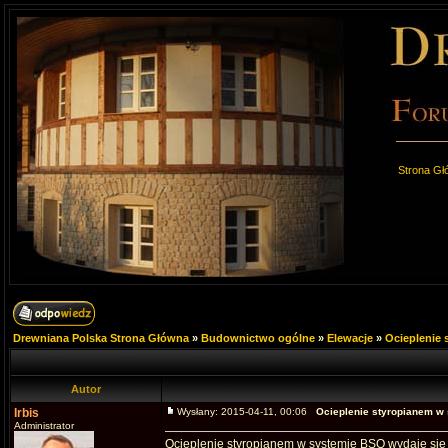
Strona Gł
Drewniana Polska Strona Główna
»
Budownictwo ogólne
»
Elewacje
»
Ocieplenie
Autor
Irbis
Wysłany: 2015-04-11, 00:06
Ocieplenie styropianem w
Administrator
Ocieplenie styropianem w systemie BSO wydaje się j