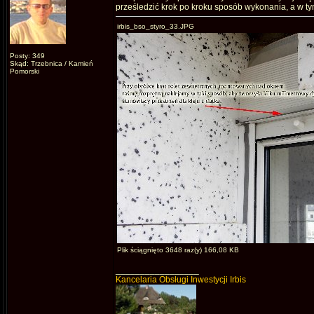
prześledzić krok po kroku sposób wykonania, a w tym
irbis_bso_styro_33.JPG
Posty: 349
Skąd: Trzebnica / Kamień
Pomorski
Plik ściągnięto 3648 raz(y) 166,08 KB
_________________
Kancelaria Obsługi Inwestycji Irbis