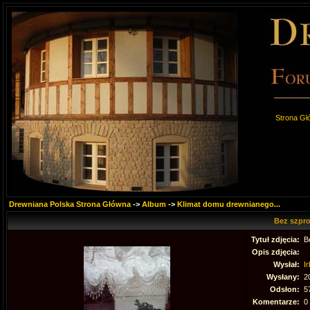
Strona Gł
Drewniana Polska Strona Główna
->
Album
->
Klimat domu drewnianego...
Bez szpro
Tytuł zdjęcia:
B
Opis zdjęcia:
Wysłał:
Ir
Wysłany:
2
Odsłon:
5
Komentarze:
0